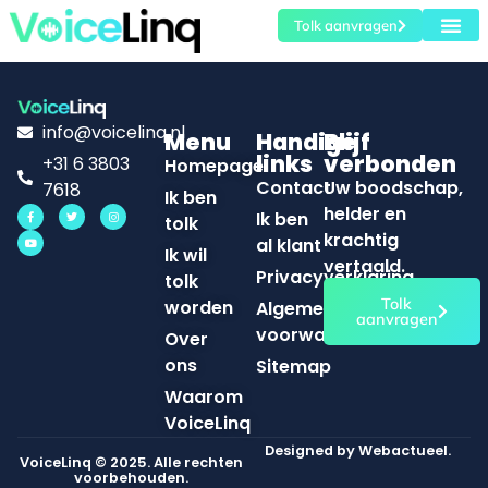
Tolk aanvragen
Ik wil tolk 
Waarom V
info@voicelinq.nl
Menu
Handige
Blijf
links
verbonden
+31 6 3803
Homepage
Contact
Uw boodschap,
7618
Ik ben
helder en
Ik ben
tolk
krachtig
al klant
Ik wil
vertaald.
Privacyverklaring
tolk
Tolk
worden
Algemene
aanvragen
voorwaarden
Over
ons
Sitemap
Waarom
VoiceLinq
Designed by
Webactueel.
VoiceLinq © 2025. Alle rechten
voorbehouden.